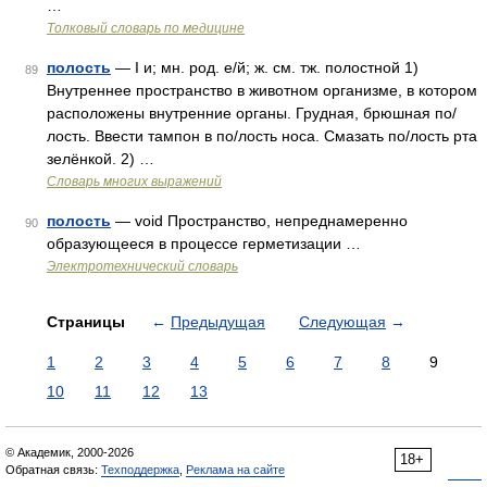
…
Толковый словарь по медицине
полость
— I и; мн. род. е/й; ж. см. тж. полостной 1)
89
Внутреннее пространство в животном организме, в котором
расположены внутренние органы. Грудная, брюшная по/
лость. Ввести тампон в по/лость носа. Смазать по/лость рта
зелёнкой. 2) …
Словарь многих выражений
полость
— void Пространство, непреднамеренно
90
образующееся в процессе герметизации …
Электротехнический словарь
Страницы
←
Предыдущая
Следующая
→
1
2
3
4
5
6
7
8
9
10
11
12
13
© Академик, 2000-2026
18+
Обратная связь:
Техподдержка
,
Реклама на сайте