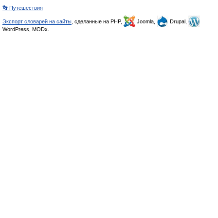
👣 Путешествия
Экспорт словарей на сайты
, сделанные на PHP,
Joomla,
Drupal,
WordPress, MODx.