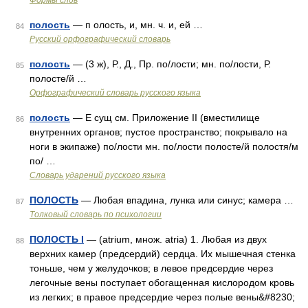
Формы слов
полость
— п олость, и, мн. ч. и, ей …
84
Русский орфографический словарь
полость
— (3 ж), Р., Д., Пр. по/лости; мн. по/лости, Р.
85
полосте/й …
Орфографический словарь русского языка
полость
— E сущ см. Приложение II (вместилище
86
внутренних органов; пустое пространство; покрывало на
ноги в экипаже) по/лости мн. по/лости полосте/й полостя/м
по/ …
Словарь ударений русского языка
ПОЛОСТЬ
— Любая впадина, лунка или синус; камера …
87
Толковый словарь по психологии
ПОЛОСТЬ I
— (atrium, множ. atria) 1. Любая из двух
88
верхних камер (предсердий) сердца. Их мышечная стенка
тоньше, чем у желудочков; в левое предсердие через
легочные вены поступает обогащенная кислородом кровь
из легких; в правое предсердие через полые вены&#8230;